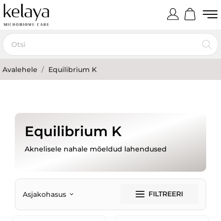
Avalehele
Equilibrium K
Equilibrium K
Aknelisele nahale mõeldud lahendused
FILTREERI
Asjakohasus
keyboard_arrow_down