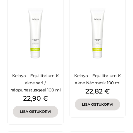
Kelaya – Equilibrium K
Kelaya – Equilibrium K
akne sari /
Akne Näomask 100 ml
Hind
näopuhastusgeel 100 ml
22,82 €
Hind
22,90 €
LISA OSTUKORVI
LISA OSTUKORVI