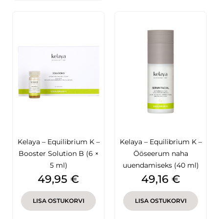
Kelaya – Equilibrium K –
Kelaya – Equilibrium K –
Booster Solution B (6 ×
Ööseerum naha
5 ml)
uuendamiseks (40 ml)
Hind
Hind
49,95 €
49,16 €
LISA OSTUKORVI
LISA OSTUKORVI