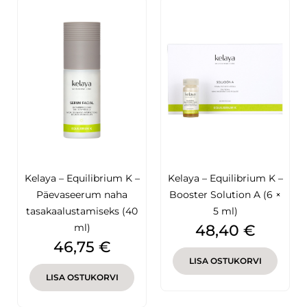
Kelaya – Equilibrium K –
Kelaya – Equilibrium K –
Päevaseerum naha
Booster Solution A (6 ×
tasakaalustamiseks (40
5 ml)
Hind
ml)
48,40 €
Hind
46,75 €
LISA OSTUKORVI
LISA OSTUKORVI